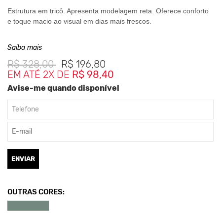
Estrutura em tricô. Apresenta modelagem reta. Oferece conforto
e toque macio ao visual em dias mais frescos.
Saiba mais
Composição:
R$
328,00
R$
196,80
70% Viscose
EM ATÉ 2X DE
R$ 98,40
30% Poliamida
Avise-me quando disponível
Medidas da Peça:
P Largura 50cm / Comprimento 68cm
M Largura 51cm / Comprimento 70cm
G Largura 52cm / Comprimento 71cm
GG Largura 54cm / Comprimento 72cm
ENVIAR
*As medidas podem ter variação de até 2 cm
OUTRAS CORES:
**As cores podem variar conforme a configuração do seu
monitor.