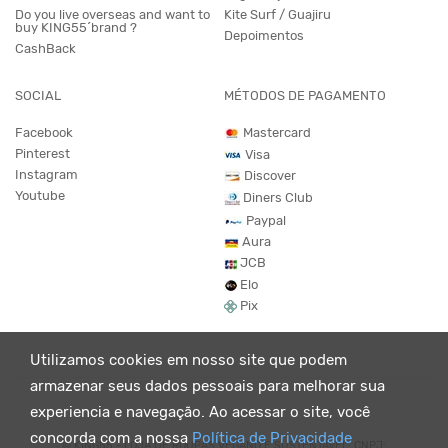
Do you live overseas and want to
Kite Surf / Guajiru
buy KING55´brand ?
Depoimentos
CashBack
SOCIAL
MÉTODOS DE PAGAMENTO
Facebook
Mastercard
Pinterest
Visa
Instagram
Discover
Youtube
Diners Club
Paypal
Aura
JCB
Elo
Pix
Utilizamos cookies em nosso site que podem
armazenar seus dados pessoais para melhorar sua
experiencia e navegação. Ao acessar o site, você
concorda com a nossa
Política de Privacidade
© KING55 - LOJA DE ROUPAS VEGANO E SUSTENTÁVEL. CNPJ: