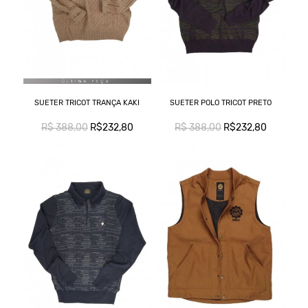
C
L
T
SUETER TRICOT TRANÇA KAKI
SUETER POLO TRICOT PRETO
R$ 388,00
R$232,80
R$ 388,00
R$232,80