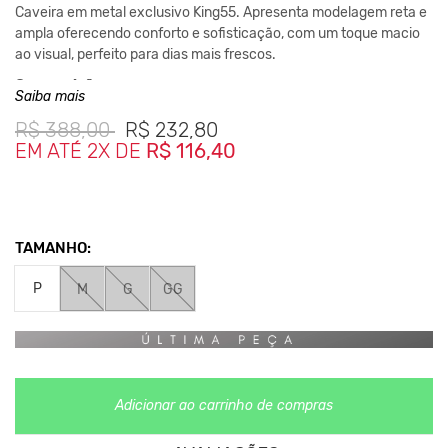
Caveira em metal exclusivo King55. Apresenta modelagem reta e
ampla oferecendo conforto e sofisticação, com um toque macio
ao visual, perfeito para dias mais frescos.
Composição:
Saiba mais
100% Poliamida
R$
388,00
R$
232,80
Medidas da Peça:
EM ATÉ 2X DE
R$ 116,40
P- Largura 47cm / Comprimento 68cm
M- Largura 50cm / Comprimento 70cm
G- Largura 53cm / Comprimento 72cm
GG- Largura 56cm / Comprimento 74cm
TAMANHO:
*As medidas podem ter variação de até 2 cm
P
M
G
GG
**As cores podem variar conforme a configuração do seu
monitor.
Clique aqui
Para saber mais sobre a manutenção de suas
roupas.
Adicionar ao carrinho de compras
Nos Produtos da King55 não se utilizam nenhum material de