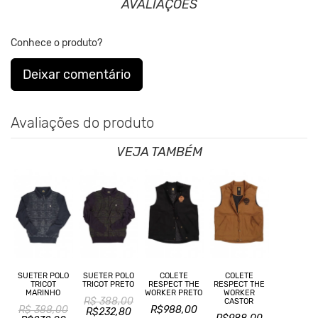
origem animal. Além disso, sustentabilidade é algo que está no
AVALIAÇÕES
DNA da marca desde sua fundação.
Conhece o produto?
Deixar comentário
Avaliações do produto
VEJA TAMBÉM
SUETER POLO
SUETER POLO
COLETE
COLETE
TRICOT
TRICOT PRETO
RESPECT THE
RESPECT THE
MARINHO
WORKER PRETO
WORKER
R$ 388,00
CASTOR
R$ 388,00
R$988,00
R$232,80