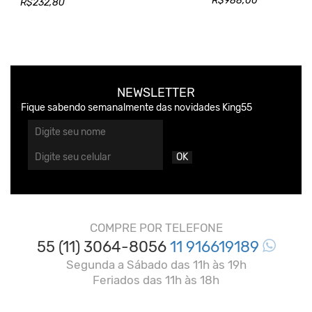
R$988,00
R$232,80
NEWSLETTER
Fique sabendo semanalmente das novidades King55
OK
COMPRE POR TELEFONE
55 (11) 3064-8056
11 916619189
Segunda a Sábado das 11h às 19h
Feriados das 11h às 18h