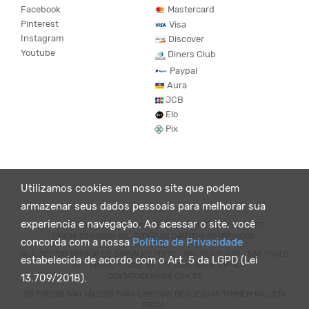
Facebook
Mastercard
Pinterest
Visa
Instagram
Discover
Youtube
Diners Club
Paypal
Aura
JCB
Elo
Pix
Utilizamos cookies em nosso site que podem
armazenar seus dados pessoais para melhorar sua
experiencia e navegação. Ao acessar o site, você
© KING55 - LOJA DE ROUPAS VEGANO E SUSTENTÁVEL. CNPJ:
07.438.330/0001-02 . TODOS OS DIREITOS RESERVADOS.
concorda com a nossa
Política de Privacidade
RUA DOUTOR VIRGÍLIO DE CARVALHO PINTO - 190, 05415-020 - SÃO PAULO
estabelecida de acordo com o Art. 5 da LGPD (Lei
- SP - BRASIL - FONE: 55 (11) 3064-8056. EMAIL:
CONTATO@KING55.COM.BR
13.709/2018).
OS PREÇOS SÃO VÁLIDOS PARA COMPRAS REALIZADAS TAMBEM NA LOJA
FÍSICA.