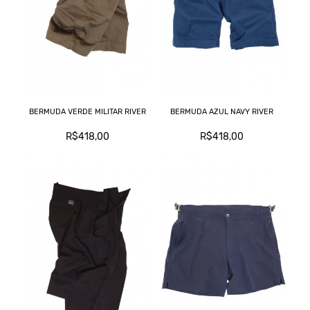
C
BERMUDA VERDE MILITAR RIVER
BERMUDA AZUL NAVY RIVER
L
R$418,00
R$418,00
M
T