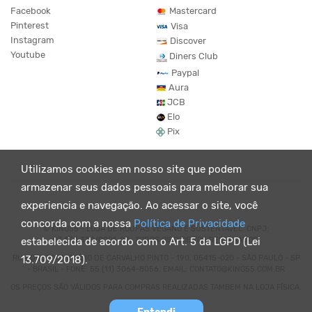
Facebook
Mastercard
Pinterest
Visa
Instagram
Discover
Youtube
Diners Club
Paypal
Aura
JCB
Elo
Pix
Utilizamos cookies em nosso site que podem
armazenar seus dados pessoais para melhorar sua
experiencia e navegação. Ao acessar o site, você
concorda com a nossa
Política de Privacidade
© KING55 - LOJA DE ROUPAS VEGANO E SUSTENTÁVEL. CNPJ:
07.438.330/0001-02 . TODOS OS DIREITOS RESERVADOS.
estabelecida de acordo com o Art. 5 da LGPD (Lei
RUA DOUTOR VIRGÍLIO DE CARVALHO PINTO - 190, 05415-020 - SÃO PAULO - SP
13.709/2018).
- BRASIL - FONE: 55 (11) 3064-8056. EMAIL: CONTATO@KING55.COM.BR
OS PREÇOS SÃO VÁLIDOS PARA COMPRAS REALIZADAS TAMBEM NA LOJA FÍSICA.