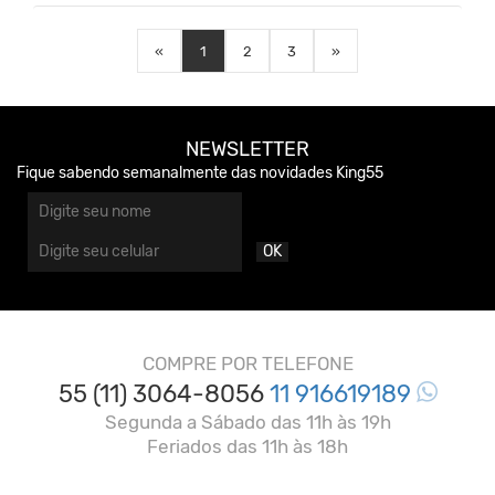
«
1
2
3
»
NEWSLETTER
Fique sabendo semanalmente das novidades King55
OK
COMPRE POR TELEFONE
55 (11) 3064-8056
11 916619189
Segunda a Sábado das 11h às 19h
Feriados das 11h às 18h