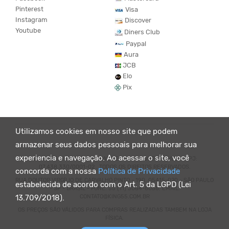
Pinterest
Visa
Instagram
Discover
Youtube
Diners Club
Paypal
Aura
JCB
Elo
Pix
Utilizamos cookies em nosso site que podem
armazenar seus dados pessoais para melhorar sua
experiencia e navegação. Ao acessar o site, você
© KING55 - LOJA DE ROUPAS VEGANO E SUSTENTÁVEL. CNPJ:
07.438.330/0001-02 . TODOS OS DIREITOS RESERVADOS.
concorda com a nossa
Política de Privacidade
RUA DOUTOR VIRGÍLIO DE CARVALHO PINTO - 190, 05415-020 - SÃO PAULO
estabelecida de acordo com o Art. 5 da LGPD (Lei
- SP - BRASIL - FONE: 55 (11) 3064-8056. EMAIL:
CONTATO@KING55.COM.BR
13.709/2018).
OS PREÇOS SÃO VÁLIDOS PARA COMPRAS REALIZADAS TAMBEM NA LOJA
FÍSICA.