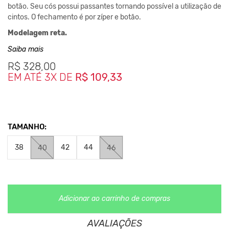
botão. Seu cós possui passantes tornando possível a utilização de
cintos. O fechamento é por zíper e botão.
Modelagem reta.
Composição.
Saiba mais
95% Algodão
R$
328,00
5% Elastano
EM ATÉ 3X DE
R$ 109,33
Medidas da Peça:
38- Cintura 40cm / Comprimento 49cm
40- Cintura 42cm / Comprimento 50cm
TAMANHO:
42- Cintura 44cm / Comprimento 50cm
44- Cintura 47cm / Comprimento 51cm
38
42
44
40
46
46- Cintura 50cm / Comprimento 52cm
48- Cintura 53cm / Comprimento 53cm
*As cores podem variar conforme a configuração do seu monitor.
Adicionar ao carrinho de compras
Clique aqui
Para saber mais sobre a manutenção de suas
roupas.
AVALIAÇÕES