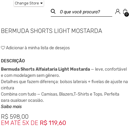
Change Store
0
BERMUDA SHORTS LIGHT MOSTARDA
Adicionar à minha lista de desejos
DESCRIÇÃO
Bermuda Shorts Alfaiataria Light Mostarda
— leve, confortável
e com modelagem sem gênero.
Detalhes que fazem diferença: bolsos laterais + fivelas de ajuste na
cintura
Combina com tudo — Camisas, Blazers,T-Shirts e Tops. Perfeita
para qualquer ocasião.
O novo essencial no seu closet!
Saiba mais
R$
598,00
Composição:
EM ATÉ 5X DE
R$ 119,60
92% poliéster / 08% elastano