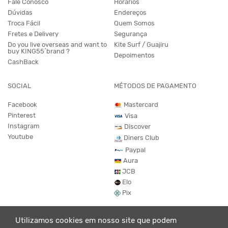
Fale Conosco
Horários
Dúvidas
Endereços
Troca Fácil
Quem Somos
Fretes e Delivery
Segurança
Do you live overseas and want to
Kite Surf / Guajiru
buy KING55´brand ?
Depoimentos
CashBack
SOCIAL
MÉTODOS DE PAGAMENTO
Facebook
Mastercard
Pinterest
Visa
Instagram
Discover
Youtube
Diners Club
Paypal
Aura
JCB
Elo
Pix
Utilizamos cookies em nosso site que podem