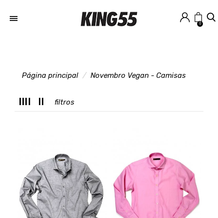
0
Página principal
Novembro Vegan - Camisas
M
filtros
T