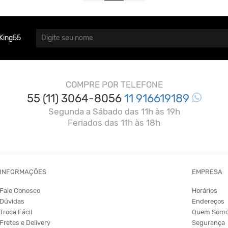
King55
COMPRE POR TELEFONE
55 (11) 3064-8056
11 916619189
Segunda a Sábado das 11h às 19h
Feriados das 11h às 18h
INFORMAÇÕES
EMPRESA
Fale Conosco
Horários
Dúvidas
Endereços
Troca Fácil
Quem Som
Fretes e Delivery
Segurança