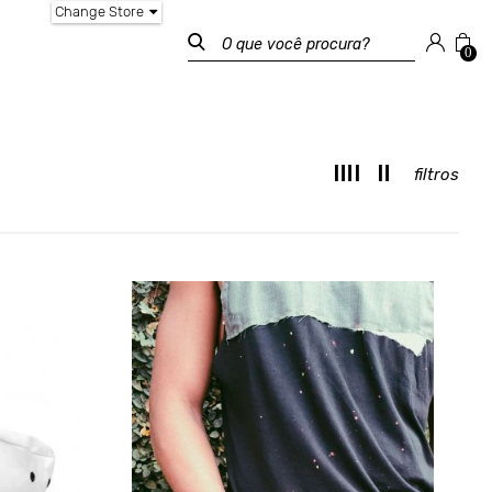
Change Store
0
filtros
M
T