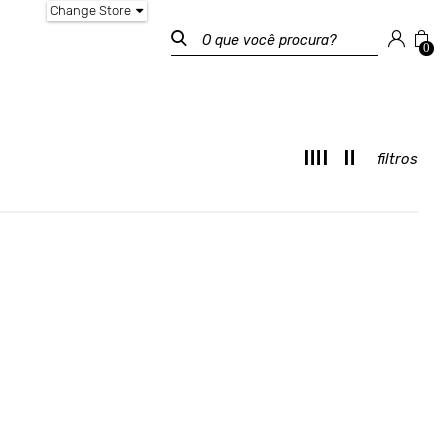
Change Store
0
filtros
M
T