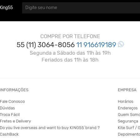
King55
COMPRE POR TELEFONE
55 (11) 3064-8056
11 916619189
Segunda a Sábado das 11h às 19h
Feriados das 11h às 18h
INFORMAÇÕES
EMPRESA
Fale Conosco
Horários
Dúvidas
Endereços
Troca Fácil
Quem Som
Fretes e Delivery
Segurança
Do you live overseas and want to buy KING55´brand ?
Kite Surf / 
CashBack
Depoiment