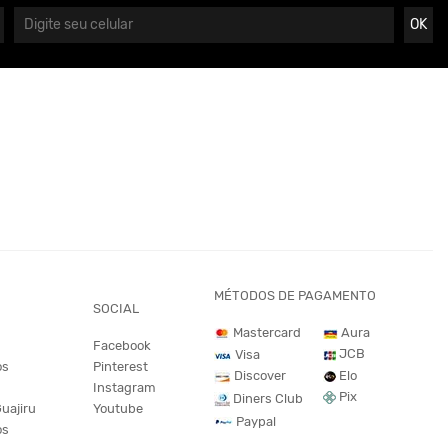
OK
MÉTODOS DE PAGAMENTO
SOCIAL
Mastercard
Aura
Facebook
JCB
Visa
os
Pinterest
Discover
Elo
Instagram
Pix
Diners Club
Guajiru
Youtube
Paypal
os