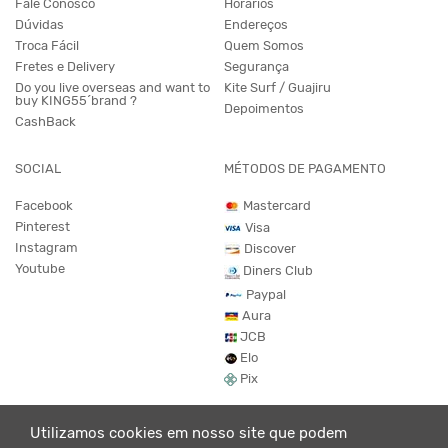
Fale Conosco
Horários
Dúvidas
Endereços
Troca Fácil
Quem Somos
Fretes e Delivery
Segurança
Do you live overseas and want to
Kite Surf / Guajiru
buy KING55´brand ?
Depoimentos
CashBack
SOCIAL
MÉTODOS DE PAGAMENTO
Facebook
Mastercard
Pinterest
Visa
Instagram
Discover
Youtube
Diners Club
Paypal
Aura
JCB
Elo
Pix
Utilizamos cookies em nosso site que podem