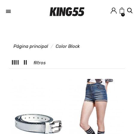
0
Página principal
Color Block
M
filtros
T