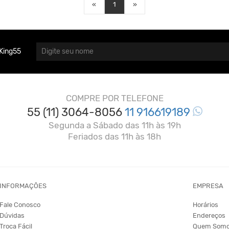
«
1
»
King55
COMPRE POR TELEFONE
55 (11) 3064-8056
11 916619189
Segunda a Sábado das 11h às 19h
Feriados das 11h às 18h
INFORMAÇÕES
EMPRESA
Fale Conosco
Horários
Dúvidas
Endereços
Troca Fácil
Quem Som