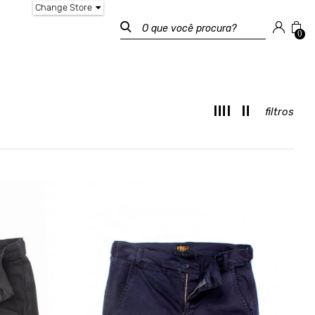
Change Store
0
filtros
M
T