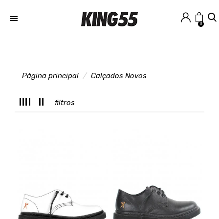
0
Página principal
Calçados Novos
M
filtros
T