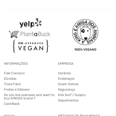
INFORMAÇÕES
EMPRESA
Fale Conosco
Horários
Dúvidas
Endereços
Troca Fácil
Quem Somos
Fretes e Delivery
Segurança
Do you live overseas and want to
Kite Surf / Guajiru
buy KING55´brand ?
Depoimentos
CashBack
SOCIAL
MÉTODOS DE PAGAMENTO