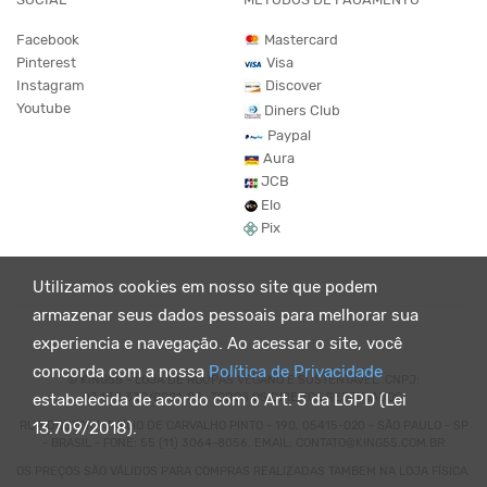
Facebook
Mastercard
Pinterest
Visa
Instagram
Discover
Youtube
Diners Club
Paypal
Aura
JCB
Elo
Pix
Utilizamos cookies em nosso site que podem
armazenar seus dados pessoais para melhorar sua
experiencia e navegação. Ao acessar o site, você
concorda com a nossa
Política de Privacidade
© KING55 - LOJA DE ROUPAS VEGANO E SUSTENTÁVEL. CNPJ:
07.438.330/0001-02 . TODOS OS DIREITOS RESERVADOS.
estabelecida de acordo com o Art. 5 da LGPD (Lei
RUA DOUTOR VIRGÍLIO DE CARVALHO PINTO - 190, 05415-020 - SÃO PAULO - SP
13.709/2018).
- BRASIL - FONE: 55 (11) 3064-8056. EMAIL: CONTATO@KING55.COM.BR
OS PREÇOS SÃO VÁLIDOS PARA COMPRAS REALIZADAS TAMBEM NA LOJA FÍSICA.