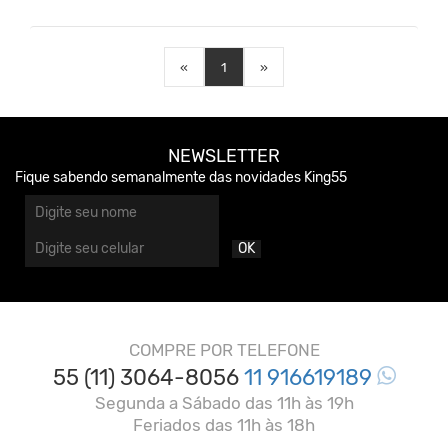
«
1
»
NEWSLETTER
Fique sabendo semanalmente das novidades King55
OK
COMPRE POR TELEFONE
55 (11) 3064-8056
11 916619189
Segunda a Sábado das 11h às 19h
Feriados das 11h às 18h