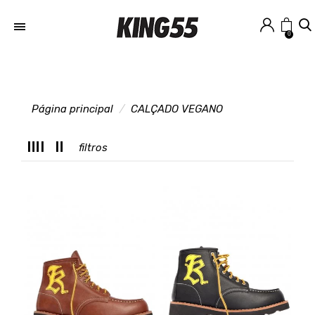
0
Página principal
CALÇADO VEGANO
M
filtros
T