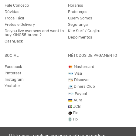
Fale Conosco
Horários
Dúvidas
Endereços
Troca Fácil
Quem Somos
Fretes e Delivery
Segurança
Do you live overseas and want to
Kite Surf / Guajiru
buy KING55´brand ?
Depoimentos
CashBack
SOCIAL
MÉTODOS DE PAGAMENTO
Facebook
Mastercard
Pinterest
Visa
Instagram
Discover
Youtube
Diners Club
Paypal
Aura
JCB
Elo
Pix
Utilizamos cookies em nosso site que podem