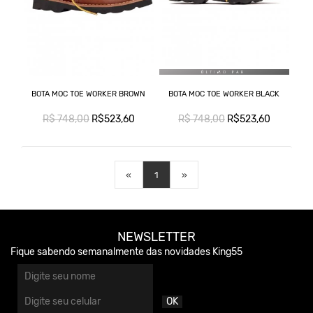
BOTA MOC TOE WORKER BROWN
BOTA MOC TOE WORKER BLACK
R$ 748,00
R$523,60
R$ 748,00
R$523,60
«
1
»
NEWSLETTER
Fique sabendo semanalmente das novidades King55
OK