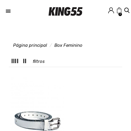
0
Página principal
Box Feminino
M
filtros
T