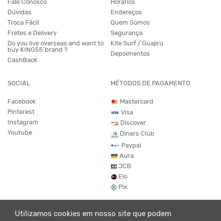
Fale Conosco
Horários
Dúvidas
Endereços
Troca Fácil
Quem Somos
Fretes e Delivery
Segurança
Do you live overseas and want to
Kite Surf / Guajiru
buy KING55´brand ?
Depoimentos
CashBack
SOCIAL
MÉTODOS DE PAGAMENTO
Facebook
Mastercard
Pinterest
Visa
Instagram
Discover
Youtube
Diners Club
Paypal
Aura
JCB
Elo
Pix
Utilizamos cookies em nosso site que podem