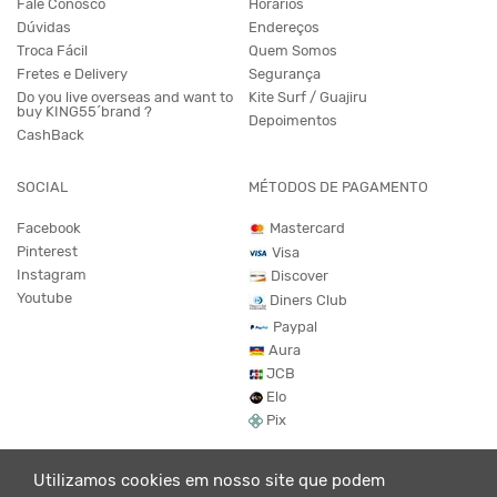
Fale Conosco
Horários
Dúvidas
Endereços
Troca Fácil
Quem Somos
Fretes e Delivery
Segurança
Do you live overseas and want to
Kite Surf / Guajiru
buy KING55´brand ?
Depoimentos
CashBack
SOCIAL
MÉTODOS DE PAGAMENTO
Facebook
Mastercard
Pinterest
Visa
Instagram
Discover
Youtube
Diners Club
Paypal
Aura
JCB
Elo
Pix
Utilizamos cookies em nosso site que podem