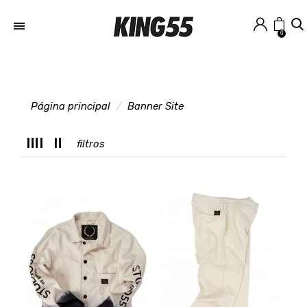
0
Página principal
Banner Site
M
filtros
T