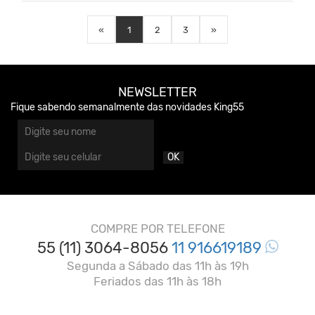
«
1
2
3
»
NEWSLETTER
Fique sabendo semanalmente das novidades King55
OK
COMPRE POR TELEFONE
55 (11) 3064-8056
11 916619189
Segunda a Sábado das 11h às 19h
Feriados das 11h às 18h