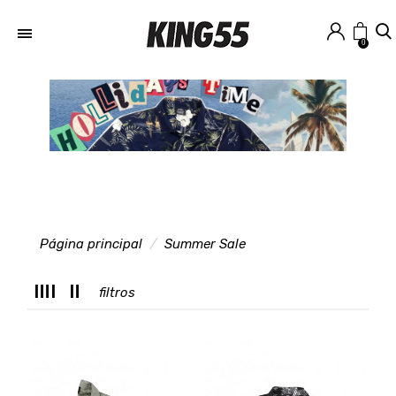
0
Página principal
Summer Sale
M
filtros
T