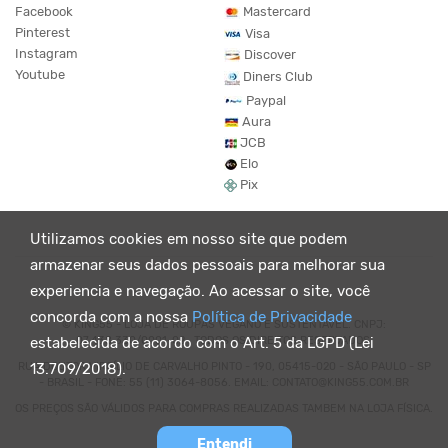
Facebook
Mastercard
Pinterest
Visa
Instagram
Discover
Youtube
Diners Club
Paypal
Aura
JCB
Elo
Pix
Utilizamos cookies em nosso site que podem
armazenar seus dados pessoais para melhorar sua
experiencia e navegação. Ao acessar o site, você
concorda com a nossa
Política de Privacidade
© KING55 - LOJA DE ROUPAS VEGANO E SUSTENTÁVEL. CNPJ:
07.438.330/0001-02 . TODOS OS DIREITOS RESERVADOS.
estabelecida de acordo com o Art. 5 da LGPD (Lei
RUA DOUTOR VIRGÍLIO DE CARVALHO PINTO - 190, 05415-020 - SÃO PAULO - SP
13.709/2018).
- BRASIL - FONE: 55 (11) 3064-8056. EMAIL: CONTATO@KING55.COM.BR
OS PREÇOS SÃO VÁLIDOS PARA COMPRAS REALIZADAS TAMBEM NA LOJA FÍSICA.
Entendi
Powered by