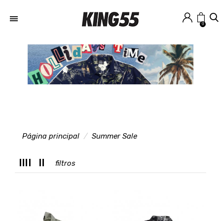
0
Página principal
Summer Sale
M
filtros
T