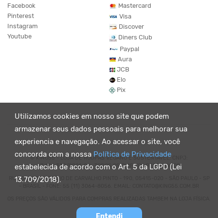
Facebook
Mastercard
Pinterest
Visa
Instagram
Discover
Youtube
Diners Club
Paypal
Aura
JCB
Elo
Pix
Utilizamos cookies em nosso site que podem
armazenar seus dados pessoais para melhorar sua
experiencia e navegação. Ao acessar o site, você
concorda com a nossa
Política de Privacidade
© KING55 - LOJA DE ROUPAS VEGANO E SUSTENTÁVEL. CNPJ:
07.438.330/0001-02 . TODOS OS DIREITOS RESERVADOS.
estabelecida de acordo com o Art. 5 da LGPD (Lei
RUA DOUTOR VIRGÍLIO DE CARVALHO PINTO - 190, 05415-020 - SÃO PAULO - SP
13.709/2018).
- BRASIL - FONE: 55 (11) 3064-8056. EMAIL: CONTATO@KING55.COM.BR
OS PREÇOS SÃO VÁLIDOS PARA COMPRAS REALIZADAS TAMBEM NA LOJA FÍSICA.
Entendi
Powered by