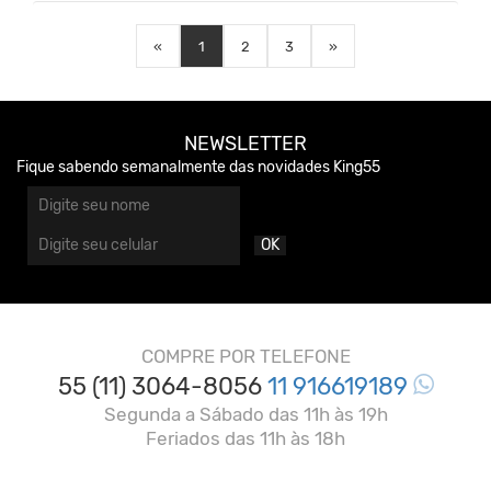
«
1
2
3
»
NEWSLETTER
Fique sabendo semanalmente das novidades King55
OK
COMPRE POR TELEFONE
55 (11) 3064-8056
11 916619189
Segunda a Sábado das 11h às 19h
Feriados das 11h às 18h