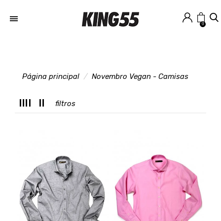
0
Página principal
Novembro Vegan - Camisas
M
filtros
T