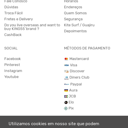
Fale Conosco
Horários
Dúvidas
Endereços
Troca Fácil
Quem Somos
Fretes e Delivery
Segurança
Do you live overseas and want to
Kite Surf / Guajiru
buy KING55´brand ?
Depoimentos
CashBack
SOCIAL
MÉTODOS DE PAGAMENTO
Facebook
Mastercard
Pinterest
Visa
Instagram
Discover
Youtube
Diners Club
Paypal
Aura
JCB
Elo
Pix
Utilizamos cookies em nosso site que podem