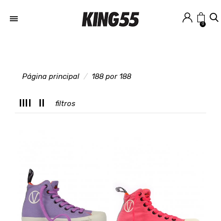
0
Página principal
188 por 188
M
filtros
T