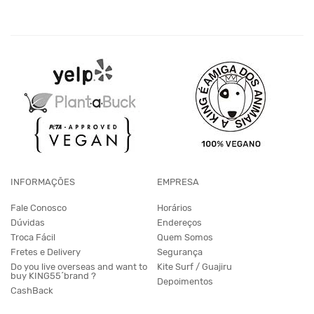
INFORMAÇÕES
EMPRESA
Fale Conosco
Horários
Dúvidas
Endereços
Troca Fácil
Quem Somos
Fretes e Delivery
Segurança
Do you live overseas and want to
Kite Surf / Guajiru
buy KING55´brand ?
Depoimentos
CashBack