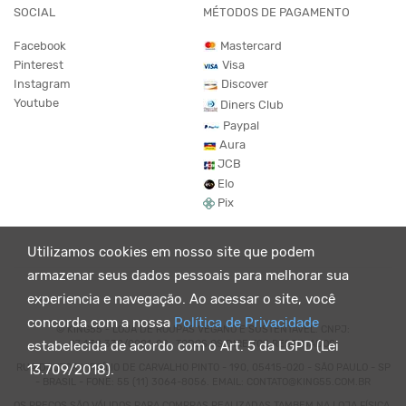
SOCIAL
MÉTODOS DE PAGAMENTO
Facebook
Mastercard
Pinterest
Visa
Instagram
Discover
Youtube
Diners Club
Paypal
Aura
JCB
Elo
Pix
Utilizamos cookies em nosso site que podem
armazenar seus dados pessoais para melhorar sua
experiencia e navegação. Ao acessar o site, você
concorda com a nossa
Política de Privacidade
© KING55 - LOJA DE ROUPAS VEGANO E SUSTENTÁVEL. CNPJ:
07.438.330/0001-02 . TODOS OS DIREITOS RESERVADOS.
estabelecida de acordo com o Art. 5 da LGPD (Lei
RUA DOUTOR VIRGÍLIO DE CARVALHO PINTO - 190, 05415-020 - SÃO PAULO - SP
13.709/2018).
- BRASIL - FONE: 55 (11) 3064-8056. EMAIL: CONTATO@KING55.COM.BR
OS PREÇOS SÃO VÁLIDOS PARA COMPRAS REALIZADAS TAMBEM NA LOJA FÍSICA.