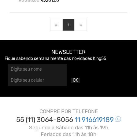
R$ 288,00
R$201,60
«
1
»
NEWSLETTER
Fique sabendo semanalmente das novidades King55
OK
COMPRE POR TELEFONE
55 (11) 3064-8056
11 916619189
Segunda a Sábado das 11h às 19h
Feriados das 11h às 18h