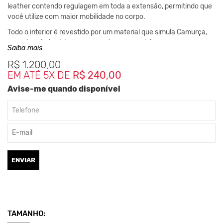
leather contendo regulagem em toda a extensão, permitindo que
você utilize com maior mobilidade no corpo.
Todo o interior é revestido por um material que simula Camurça,
possui um bolso interno e um externo com dois cursores.
Saiba mais
Impermeável e pratica, com um lindo Design, sendo excelente
R$
1.200,00
para atividades ao ar livre.
EM ATÉ 5X DE
R$ 240,00
Avise-me quando disponível
Medidas da Peça
Comprimento: 23cm / Largura: 46cm
**As cores podem variar conforme a configuração do seu
monitor.
ENVIAR
Clique aqui
Para saber mais sobre os cuidados com seu
acessório.
TAMANHO: