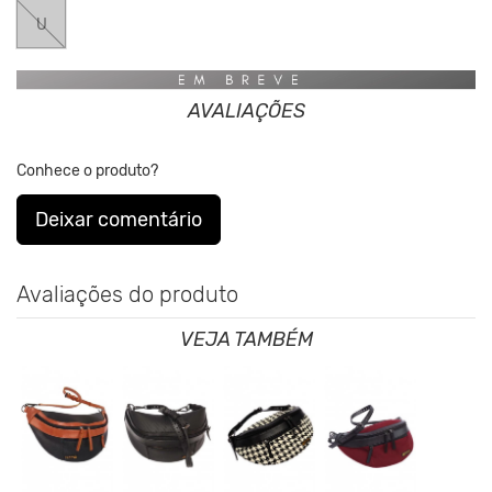
Nos Produtos da King55 não se utilizam nenhum material de
origem animal. Além disso, sustentabilidade é algo que está no
U
DNA da marca desde sua fundação.
AVALIAÇÕES
Conhece o produto?
Deixar comentário
Avaliações do produto
VEJA TAMBÉM