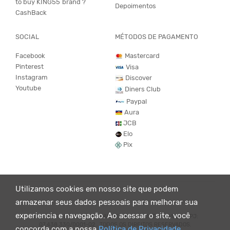
to buy KING55´brand ?
Depoimentos
CashBack
SOCIAL
MÉTODOS DE PAGAMENTO
Facebook
Mastercard
Pinterest
Visa
Instagram
Discover
Youtube
Diners Club
Paypal
Aura
JCB
Elo
Pix
Utilizamos cookies em nosso site que podem
armazenar seus dados pessoais para melhorar sua
experiencia e navegação. Ao acessar o site, você
© KING55 - LOJA DE ROUPAS VEGANO E SUSTENTÁVEL. CNPJ:
07.438.330/0001-02 . TODOS OS DIREITOS RESERVADOS.
concorda com a nossa
Política de Privacidade