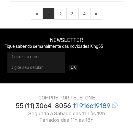
«
1
2
3
4
»
NEWSLETTER
Fique sabendo semanalmente das novidades King55
OK
COMPRE POR TELEFONE
55 (11) 3064-8056
11 916619189
Segunda a Sábado das 11h às 19h
Feriados das 11h às 18h