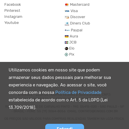
Facebook
Mastercard
Pinterest
Visa
Instagram
Discover
Youtube
Diners Club
Paypal
Aura
JCB
Elo
Pix
Utilizamos cookies em nosso site que podem
armazenar seus dados pessoais para melhorar sua
experiencia e navegação. Ao acessar o site, você
concorda com a nossa
Política de Privacidade
© KING55 - LOJA DE ROUPAS VEGANO E SUSTENTÁVEL. CNPJ:
07.438.330/0001-02 . TODOS OS DIREITOS RESERVADOS.
estabelecida de acordo com o Art. 5 da LGPD (Lei
RUA DOUTOR VIRGÍLIO DE CARVALHO PINTO - 190, 05415-020 - SÃO PAULO - SP
13.709/2018).
- BRASIL - FONE: 55 (11) 3064-8056. EMAIL: CONTATO@KING55.COM.BR
OS PREÇOS SÃO VÁLIDOS PARA COMPRAS REALIZADAS TAMBEM NA LOJA FÍSICA.