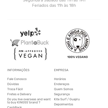
Segunda a Sábado das 11h às 19h
Feriados das 11h às 18h
INFORMAÇÕES
EMPRESA
Fale Conosco
Horários
Dúvidas
Endereços
Troca Fácil
Quem Somos
Fretes e Delivery
Segurança
Do you live overseas and want
Kite Surf / Guajiru
to buy KING55´brand ?
Depoimentos
CashBack