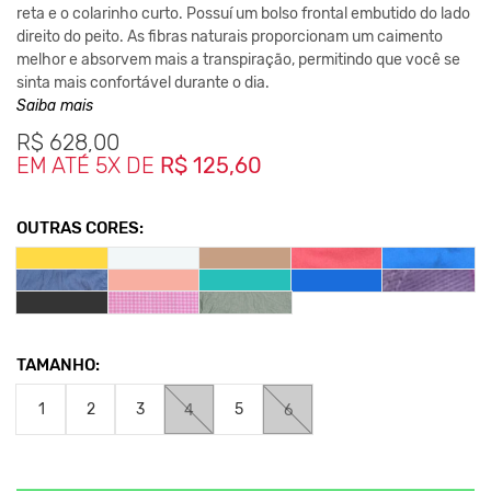
reta e o colarinho curto. Possuí um bolso frontal embutido do lado
direito do peito. As fibras naturais proporcionam um caimento
melhor e absorvem mais a transpiração, permitindo que você se
sinta mais confortável durante o dia.
Saiba mais
Costurada com linha 100% Algodão.
R$
628,00
Botões Personalizados de Poliéster.
EM ATÉ 5X DE
R$ 125,60
Medidas da Peça
OUTRAS CORES:
1y - Largura 50cm / Comprimento 71cm
2y - Largura 52cm / Comprimento 73cm
3y - Largura 54cm / Comprimento 75cm
4y - Largura 56cm / Comprimento 77cm
5y - Largura 58cm / Comprimento 79cm
6y - Largura 60cm / Comprimento 81cm
TAMANHO:
*As medidas podem ter variação de até 2 cm
**As cores podem variar conforme a configuração do seu
1
2
3
5
4
6
monitor.
Clique aqui
Para saber mais sobre a manutenção de suas
roupas.