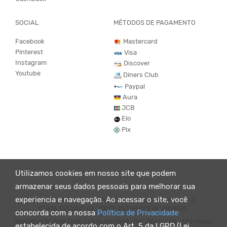
SOCIAL
MÉTODOS DE PAGAMENTO
Facebook
Mastercard
Pinterest
Visa
Instagram
Discover
Youtube
Diners Club
Paypal
Aura
JCB
Elo
Pix
Utilizamos cookies em nosso site que podem
armazenar seus dados pessoais para melhorar sua
experiencia e navegação. Ao acessar o site, você
© KING55 - LOJA DE ROUPAS VEGANO E SUSTENTÁVEL. CNPJ:
07.438.330/0001-02 . TODOS OS DIREITOS RESERVADOS.
concorda com a nossa
Política de Privacidade
RUA DOUTOR VIRGÍLIO DE CARVALHO PINTO - 190, 05415-020 - SÃO PAULO
estabelecida de acordo com o Art. 5 da LGPD (Lei