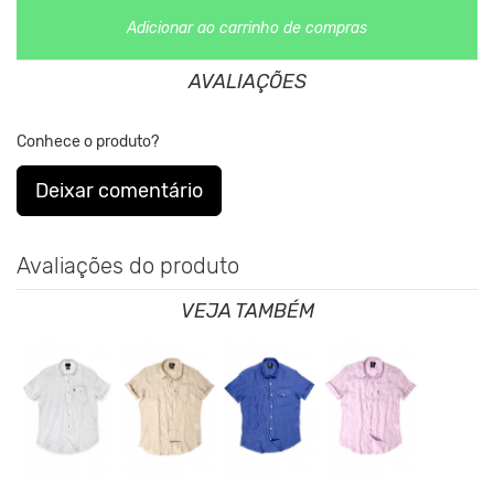
Adicionar ao carrinho de compras
Nos Produtos da King55 não se utilizam nenhum material de
AVALIAÇÕES
origem animal. Além disso, sustentabilidade é algo que está no
DNA da marca desde sua fundação.
Conhece o produto?
Deixar comentário
Avaliações do produto
VEJA TAMBÉM