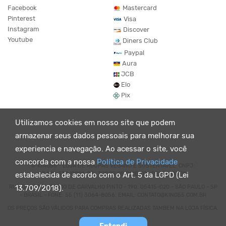
Facebook
Mastercard
Pinterest
Visa
Instagram
Discover
Youtube
Diners Club
Paypal
Aura
JCB
Elo
Pix
Utilizamos cookies em nosso site que podem
armazenar seus dados pessoais para melhorar sua
experiencia e navegação. Ao acessar o site, você
concorda com a nossa
Política de Privacidade
© KING55 - LOJA DE ROUPAS VEGANO E SUSTENTÁVEL. CNPJ:
07.438.330/0001-02 . TODOS OS DIREITOS RESERVADOS.
estabelecida de acordo com o Art. 5 da LGPD (Lei
RUA DOUTOR VIRGÍLIO DE CARVALHO PINTO - 190, 05415-020 - SÃO PAULO - SP
13.709/2018).
- BRASIL - FONE: 55 (11) 3064-8056. EMAIL: CONTATO@KING55.COM.BR
OS PREÇOS SÃO VÁLIDOS PARA COMPRAS REALIZADAS TAMBEM NA LOJA FÍSICA.