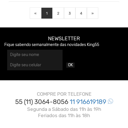
«
1
2
3
4
»
NEWSLETTER
Fique sabendo semanalmente das novidades King55
OK
COMPRE POR TELEFONE
55 (11) 3064-8056
11 916619189
Segunda a Sábado das 11h às 19h
Feriados das 11h às 18h