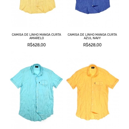
C
CAMISA DE LINHO MANGA CURTA
CAMISA DE LINHO MANGA CURTA
AMARELO
AZUL NAVY
L
R$628,00
R$628,00
M
T
T
C