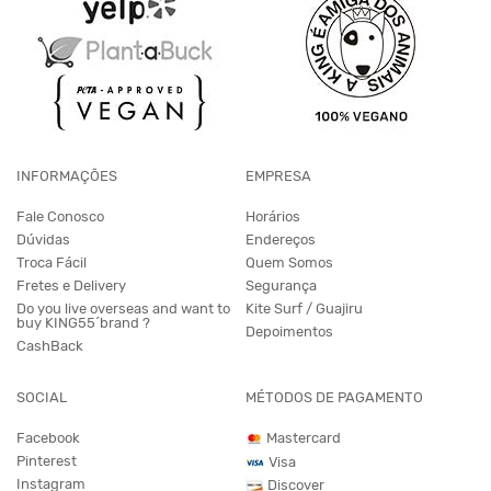
INFORMAÇÕES
EMPRESA
Fale Conosco
Horários
Dúvidas
Endereços
Troca Fácil
Quem Somos
Fretes e Delivery
Segurança
Do you live overseas and want to
Kite Surf / Guajiru
buy KING55´brand ?
Depoimentos
CashBack
SOCIAL
MÉTODOS DE PAGAMENTO
Facebook
Mastercard
Pinterest
Visa
Instagram
Discover