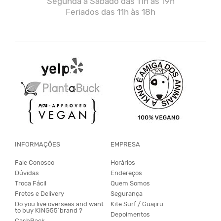
Segunda a Sábado das 11h às 19h
Feriados das 11h às 18h
INFORMAÇÕES
EMPRESA
Fale Conosco
Horários
Dúvidas
Endereços
Troca Fácil
Quem Somos
Fretes e Delivery
Segurança
Do you live overseas and want
Kite Surf / Guajiru
to buy KING55´brand ?
Depoimentos
CashBack