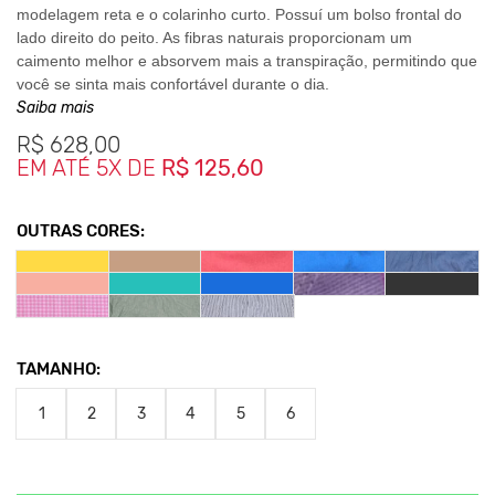
modelagem reta e o colarinho curto. Possuí um bolso frontal do
lado direito do peito. As fibras naturais proporcionam um
caimento melhor e absorvem mais a transpiração, permitindo que
você se sinta mais confortável durante o dia.
Saiba mais
Costurada com linha
100% Algodão.
R$
628,00
Botões de Poliéster.
EM ATÉ 5X DE
R$ 125,60
OUTRAS CORES:
Medidas da Peça
1y - Largura 50cm / Comprimento 71cm
2y - Largura 52cm / Comprimento 73cm
3y - Largura 54cm / Comprimento 75cm
4y - Largura 56cm / Comprimento 77cm
5y - Largura 58cm / Comprimento 79cm
TAMANHO:
6y - Largura 60cm / Comprimento 81cm
1
2
3
4
5
6
*As medidas podem sofrer variação de até 2 cm.
**As cores podem variar conforme a configuração do seu monitor.