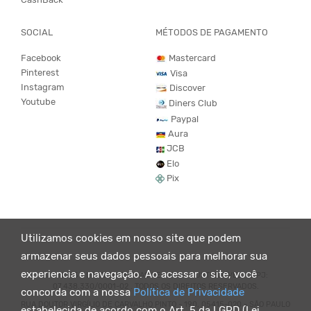
SOCIAL
MÉTODOS DE PAGAMENTO
Facebook
Mastercard
Pinterest
Visa
Instagram
Discover
Youtube
Diners Club
Paypal
Aura
JCB
Elo
Pix
Utilizamos cookies em nosso site que podem
armazenar seus dados pessoais para melhorar sua
experiencia e navegação. Ao acessar o site, você
© KING55 - LOJA DE ROUPAS VEGANO E SUSTENTÁVEL. CNPJ:
07.438.330/0001-02 . TODOS OS DIREITOS RESERVADOS.
concorda com a nossa
Política de Privacidade
RUA DOUTOR VIRGÍLIO DE CARVALHO PINTO - 190, 05415-020 - SÃO PAULO
estabelecida de acordo com o Art. 5 da LGPD (Lei