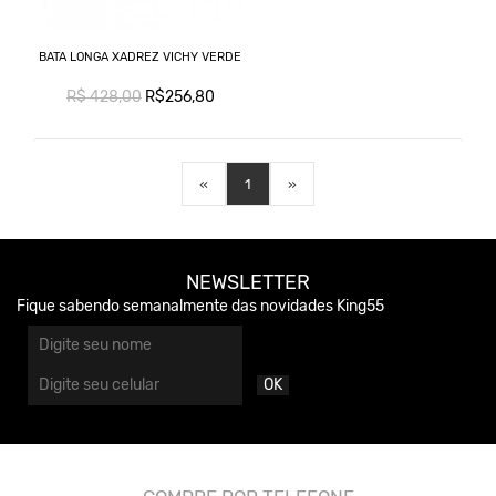
BATA LONGA XADREZ VICHY VERDE
R$ 428,00
R$256,80
«
1
»
NEWSLETTER
Fique sabendo semanalmente das novidades King55
OK