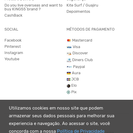
Do you live overseas and want to
Kite Surf / Guajiru
buy KING55´brand ?
Depoimentos
CashBack
SOCIAL
MÉTODOS DE PAGAMENTO
Facebook
Mastercard
Pinterest
Visa
Instagram
Discover
Youtube
Diners Club
Paypal
Aura
JCB
Elo
Pix
Utilizamos cookies em nosso site que podem
armazenar seus dados pessoais para melhorar sua
experiencia e navegação. Ao acessar o site, você
concorda com a nossa
Política de Privacidade