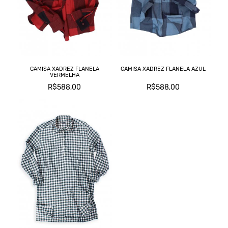
C
L
M
T
CAMISA XADREZ FLANELA
CAMISA XADREZ FLANELA AZUL
VERMELHA
T
R$588,00
R$588,00
C