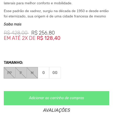
laterais para melhor conforto e mobilidade.
Esse padrão de xadrez, surgiu na década de 1950 e desde então
foi eternizado, sua origem é de uma cidade francesa de mesmo
nome.
Saiba mais
A diferença deste xadrez para os demais é que ele é simplificado,
R$
428,00
R$
256,80
com uma divisão clara entre as cores e espaçamentos bem
EM ATÉ 2X DE
R$ 128,40
definidos.
Costurada com Linha 100% Algodão.
Botôes de pressão com madre perola.
TAMANHO:
Medidas da Peça
G
GG
PP
P
M
PP-
Largura 53cm Comprimento 82cm
P- Largura 56cm Comprimento 86cm
M- Largura 57cm Comprimento 87cm
G- Largura 58cm Comprimento 90cm
Adicionar ao carrinho de compras
GG-Largura 62cm Comprimento 92cm
AVALIAÇÕES