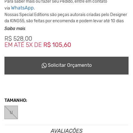
Para saber mais ou fazer seu Pedido, entre em contato
WhatsApp
via
.
Nossas Special Editions são peças autorais criadas pelo Designer
da KING55, são feitas por encomenda e podem levar até 10 dias
para ficarem prontas dependendo da disponiblidade do nosso
Saiba mais
Studio de Criação.
R$
528,00
Este Conceito da Marca nasceu desde o inicio em 2001,
EM ATÉ 5X DE
R$ 105,60
reciclando tudo que podia para não haver sobras que seriam
descartadas ao meio ambiente.
Solicitar Orçamento
TAMANHO:
U
AVALIAÇÕES