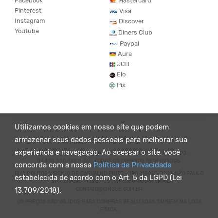
Facebook
Mastercard
Pinterest
Visa
Instagram
Discover
Youtube
Diners Club
Paypal
Aura
JCB
Elo
Pix
Utilizamos cookies em nosso site que podem
armazenar seus dados pessoais para melhorar sua
experiencia e navegação. Ao acessar o site, você
© KING55 - LOJA DE ROUPAS VEGANO E SUSTENTÁVEL. CNPJ:
07.438.330/0001-02 . TODOS OS DIREITOS RESERVADOS.
concorda com a nossa
Política de Privacidade
RUA DOUTOR VIRGÍLIO DE CARVALHO PINTO - 190, 05415-020 - SÃO PAULO
estabelecida de acordo com o Art. 5 da LGPD (Lei
- SP - BRASIL - FONE: 55 (11) 3064-8056. EMAIL:
CONTATO@KING55.COM.BR
13.709/2018).
OS PREÇOS SÃO VÁLIDOS PARA COMPRAS REALIZADAS TAMBEM NA LOJA
FÍSICA.