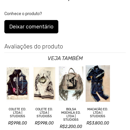
Conhece o produto?
Deixar comentário
Avaliações do produto
VEJA TAMBÉM
COLETE ED.
COLETE ED.
BOLSA
MACACÃO ED.
LTDA |
LTDA |
MOCHILA ED.
LTDA |
STUDIO55
STUDIO55
LTDA |
STUDIO55
STUDIO55
R$998,00
R$998,00
R$3.800,00
R$2.200,00