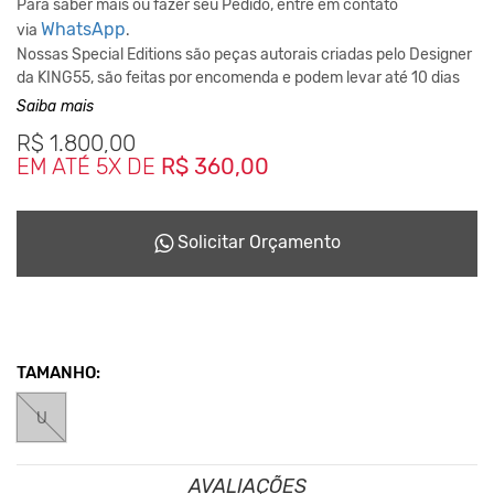
Para saber mais ou fazer seu Pedido, entre em contato
WhatsApp
via
.
Nossas Special Editions são peças autorais criadas pelo Designer
da KING55, são feitas por encomenda e podem levar até 10 dias
para ficarem prontas dependendo da disponiblidade do nosso
Saiba mais
Studio de Criação.
R$
1.800,00
Este Conceito da Marca nasceu desde o inicio em 2001,
EM ATÉ 5X DE
R$ 360,00
reciclando tudo que podia para não haver sobras que seriam
descartadas ao meio ambiente.
Solicitar Orçamento
TAMANHO:
U
AVALIAÇÕES