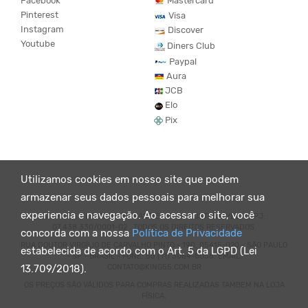
Facebook
Mastercard
Pinterest
Visa
Instagram
Discover
Youtube
Diners Club
Paypal
Aura
JCB
Elo
Pix
Utilizamos cookies em nosso site que podem
armazenar seus dados pessoais para melhorar sua
experiencia e navegação. Ao acessar o site, você
© KING55 - LOJA DE ROUPAS VEGANO E SUSTENTÁVEL. CNPJ:
07.438.330/0001-02 . TODOS OS DIREITOS RESERVADOS.
concorda com a nossa
Política de Privacidade
RUA DOUTOR VIRGÍLIO DE CARVALHO PINTO - 190, 05415-020 - SÃO PAULO
estabelecida de acordo com o Art. 5 da LGPD (Lei
- SP - BRASIL - FONE: 55 (11) 3064-8056. EMAIL:
CONTATO@KING55.COM.BR
13.709/2018).
OS PREÇOS SÃO VÁLIDOS PARA COMPRAS REALIZADAS TAMBEM NA LOJA
FÍSICA.