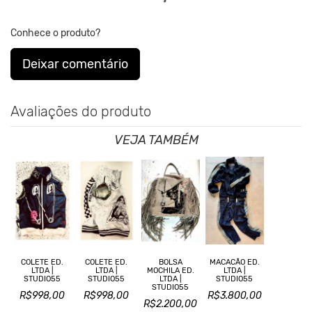
Conhece o produto?
Deixar comentário
Avaliações do produto
VEJA TAMBÉM
COLETE ED.
COLETE ED.
BOLSA
MACACÃO ED.
LTDA |
LTDA |
MOCHILA ED.
LTDA |
STUDIO55
STUDIO55
LTDA |
STUDIO55
STUDIO55
R$998,00
R$998,00
R$3.800,00
R$2.200,00