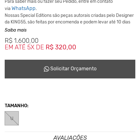
Para saber mais ou fazer seu Pedido, entre em contato
WhatsApp
via
.
Nossas Special Editions são peças autorais criadas pelo Designer
da KING55, são feitas por encomenda e podem levar até 10 dias
para ficarem prontas dependendo da disponiblidade do nosso
Saiba mais
Studio de Criação.
R$
1.600,00
Este Conceito da Marca nasceu desde o inicio em 2001,
EM ATÉ 5X DE
R$ 320,00
reciclando tudo que podia para não haver sobras que seriam
jogadas no meio ambiente.
Solicitar Orçamento
TAMANHO:
U
AVALIAÇÕES