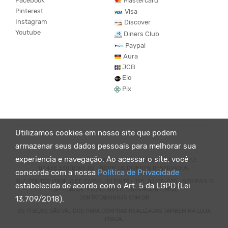
Facebook
Mastercard
Pinterest
Visa
Instagram
Discover
Youtube
Diners Club
Paypal
Aura
JCB
Elo
Pix
Utilizamos cookies em nosso site que podem
armazenar seus dados pessoais para melhorar sua
experiencia e navegação. Ao acessar o site, você
© KING55 - LOJA DE ROUPAS VEGANO E SUSTENTÁVEL. CNPJ:
07.438.330/0001-02 . TODOS OS DIREITOS RESERVADOS.
concorda com a nossa
Política de Privacidade
RUA DOUTOR VIRGÍLIO DE CARVALHO PINTO - 190, 05415-020 - SÃO PAULO
estabelecida de acordo com o Art. 5 da LGPD (Lei
- SP - BRASIL - FONE: 55 (11) 3064-8056. EMAIL:
CONTATO@KING55.COM.BR
13.709/2018).
OS PREÇOS SÃO VÁLIDOS PARA COMPRAS REALIZADAS TAMBEM NA LOJA
FÍSICA.