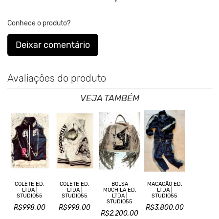
Conhece o produto?
Deixar comentário
Avaliações do produto
VEJA TAMBÉM
COLETE ED.
COLETE ED.
BOLSA
MACACÃO ED.
LTDA |
LTDA |
MOCHILA ED.
LTDA |
STUDIO55
STUDIO55
LTDA |
STUDIO55
STUDIO55
R$998,00
R$998,00
R$3.800,00
R$2.200,00