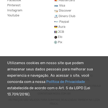
Facebook
Mastercard
Pinterest
Visa
Instagram
Discover
Youtube
Diners Club
Paypal
Aura
JCB
Elo
Pix
Utilizamos cookies em nosso site que podem
armazenar seus dados pessoais para melhorar sua
experiencia e navegação. Ao acessar o site, você
© KING55 - LOJA DE ROUPAS VEGANO E SUSTENTÁVEL. CNPJ:
07.438.330/0001-02 . TODOS OS DIREITOS RESERVADOS.
concorda com a nossa
Política de Privacidade
RUA DOUTOR VIRGÍLIO DE CARVALHO PINTO - 190, 05415-020 - SÃO PAULO
estabelecida de acordo com o Art. 5 da LGPD (Lei
- SP - BRASIL - FONE: 55 (11) 3064-8056. EMAIL:
CONTATO@KING55.COM.BR
13.709/2018).
OS PREÇOS SÃO VÁLIDOS PARA COMPRAS REALIZADAS TAMBEM NA LOJA
FÍSICA.