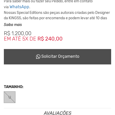
Para saber mais ou fazer seu Pedido, entre em contato
WhatsApp
via
.
Nossas Special Editions são peças autorais criadas pelo Designer
da KING55, são feitas por encomenda e podem levar até 10 dias
para ficarem prontas dependendo da disponiblidade do nosso
Saiba mais
Studio de Criação.
R$
1.200,00
Este Conceito da Marca nasceu desde o inicio em 2001,
EM ATÉ 5X DE
R$ 240,00
reciclando tudo que podia para não haver sobras que seriam
jogadas no meio ambiente.
Solicitar Orçamento
TAMANHO:
U
AVALIAÇÕES