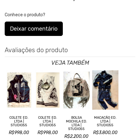
Conhece o produto?
Deixar comentário
Avaliações do produto
VEJA TAMBÉM
COLETE ED.
COLETE ED.
BOLSA
MACACÃO ED.
LTDA |
LTDA |
MOCHILA ED.
LTDA |
STUDIO55
STUDIO55
LTDA |
STUDIO55
STUDIO55
R$998,00
R$998,00
R$3.800,00
R$2.200,00