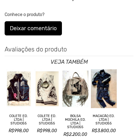
Conhece o produto?
Deixar comentário
Avaliações do produto
VEJA TAMBÉM
COLETE ED.
COLETE ED.
BOLSA
MACACÃO ED.
LTDA |
LTDA |
MOCHILA ED.
LTDA |
STUDIO55
STUDIO55
LTDA |
STUDIO55
STUDIO55
R$998,00
R$998,00
R$3.800,00
R$2.200,00