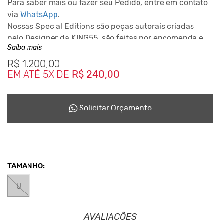
Para saber mais ou fazer seu Pedido, entre em contato
via
WhatsApp
.
Nossas Special Editions são peças autorais criadas
pelo Designer da KING55, são feitas por encomenda e
Saiba mais
podem levar até 10 dias para ficarem prontas
dependendo da disponiblidade do nosso Studio de
R$
1.200,00
EM ATÉ 5X DE
R$ 240,00
Criação.
Este Conceito da Marca nasceu desde o inicio em 2001,
reciclando tudo que podia para não haver sobras que
Solicitar Orçamento
seriam jogadas no meio ambiente.
TAMANHO:
U
AVALIAÇÕES