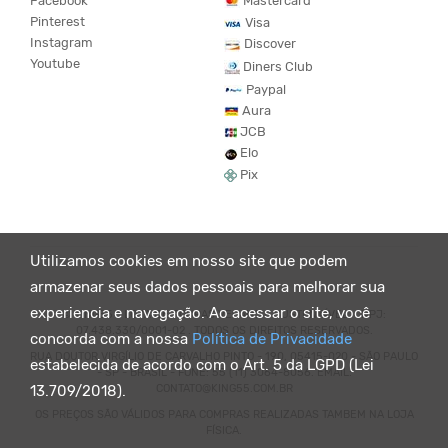
Facebook
Mastercard
Pinterest
Visa
Instagram
Discover
Youtube
Diners Club
Paypal
Aura
JCB
Elo
Pix
Utilizamos cookies em nosso site que podem
armazenar seus dados pessoais para melhorar sua
experiencia e navegação. Ao acessar o site, você
© KING55 - LOJA DE ROUPAS VEGANO E SUSTENTÁVEL. CNPJ:
07.438.330/0001-02 . TODOS OS DIREITOS RESERVADOS.
concorda com a nossa
Política de Privacidade
RUA DOUTOR VIRGÍLIO DE CARVALHO PINTO - 190, 05415-020 - SÃO PAULO
estabelecida de acordo com o Art. 5 da LGPD (Lei
- SP - BRASIL - FONE: 55 (11) 3064-8056. EMAIL:
CONTATO@KING55.COM.BR
13.709/2018).
OS PREÇOS SÃO VÁLIDOS PARA COMPRAS REALIZADAS TAMBEM NA LOJA
FÍSICA.