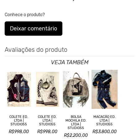
Conhece o produto?
Deixar comentário
Avaliações do produto
VEJA TAMBÉM
COLETE ED.
COLETE ED.
BOLSA
MACACÃO ED.
LTDA |
LTDA |
MOCHILA ED.
LTDA |
STUDIO55
STUDIO55
LTDA |
STUDIO55
STUDIO55
R$998,00
R$998,00
R$3.800,00
R$2.200,00