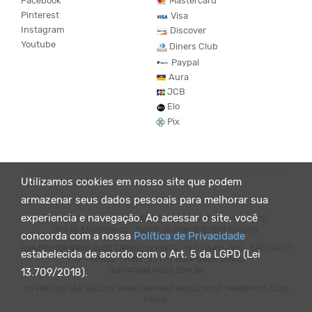
Facebook
Mastercard
Pinterest
Visa
Instagram
Discover
Youtube
Diners Club
Paypal
Aura
JCB
Elo
Pix
Utilizamos cookies em nosso site que podem
armazenar seus dados pessoais para melhorar sua
experiencia e navegação. Ao acessar o site, você
© KING55 - LOJA DE ROUPAS VEGANO E SUSTENTÁVEL. CNPJ:
07.438.330/0001-02 . TODOS OS DIREITOS RESERVADOS.
concorda com a nossa
Política de Privacidade
RUA DOUTOR VIRGÍLIO DE CARVALHO PINTO - 190, 05415-020 - SÃO PAULO
estabelecida de acordo com o Art. 5 da LGPD (Lei
- SP - BRASIL - FONE: 55 (11) 3064-8056. EMAIL:
CONTATO@KING55.COM.BR
13.709/2018).
OS PREÇOS SÃO VÁLIDOS PARA COMPRAS REALIZADAS TAMBEM NA LOJA
FÍSICA.