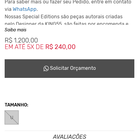
Para saber mais ou fazer seu Pedido, entre em contato
via
WhatsApp
.
Nossas Special Editions são peças autorais criadas
pelo Designer da KING55, são feitas por encomenda e
Saiba mais
podem levar até 10 dias para ficarem prontas
dependendo da disponiblidade do nosso Studio de
R$
1.200,00
EM ATÉ 5X DE
R$ 240,00
Criação.
Este Conceito da Marca nasceu desde o inicio em 2001,
reciclando tudo que podia para não haver sobras que
Solicitar Orçamento
seriam jogadas no meio ambiente.
TAMANHO:
U
AVALIAÇÕES