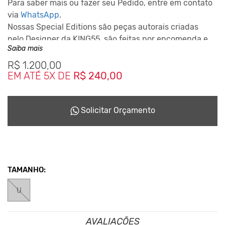
Para saber mais ou fazer seu Pedido, entre em contato
via
WhatsApp
.
Nossas Special Editions são peças autorais criadas
pelo Designer da KING55, são feitas por encomenda e
Saiba mais
podem levar até 10 dias para ficarem prontas
dependendo da disponiblidade do nosso Studio de
R$
1.200,00
EM ATÉ 5X DE
R$ 240,00
Criação.
Este Conceito da Marca nasceu desde o inicio em 2001,
reciclando tudo que podia para não haver sobras que
Solicitar Orçamento
seriam jogadas no meio ambiente.
TAMANHO:
U
AVALIAÇÕES