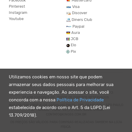
Facebook
Mastercard
Pinterest
Visa
Instagram
Discover
Youtube
Diners Club
Paypal
Aura
JCB
Elo
Pix
Utilizamos cookies em nosso site que podem
armazenar seus dados pessoais para melhorar sua
experiencia e navegação. Ao acessar o site, você
© KING55 - LOJA DE ROUPAS VEGANO E SUSTENTÁVEL. CNPJ:
07.438.330/0001-02 . TODOS OS DIREITOS RESERVADOS.
concorda com a nossa
Política de Privacidade
RUA DOUTOR VIRGÍLIO DE CARVALHO PINTO - 190, 05415-020 - SÃO PAULO
estabelecida de acordo com o Art. 5 da LGPD (Lei
- SP - BRASIL - FONE: 55 (11) 3064-8056. EMAIL:
CONTATO@KING55.COM.BR
13.709/2018).
OS PREÇOS SÃO VÁLIDOS PARA COMPRAS REALIZADAS TAMBEM NA LOJA
FÍSICA.