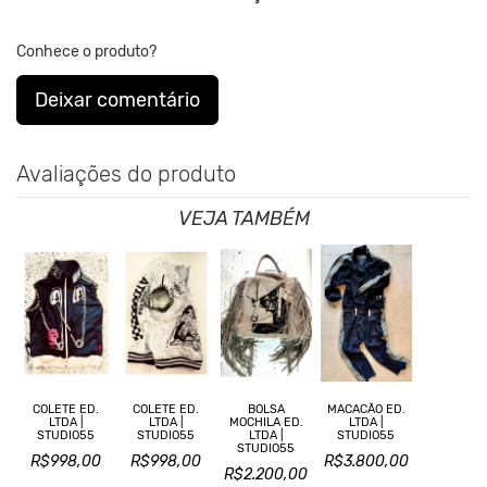
Conhece o produto?
Deixar comentário
Avaliações do produto
VEJA TAMBÉM
COLETE ED.
COLETE ED.
BOLSA
MACACÃO ED.
LTDA |
LTDA |
MOCHILA ED.
LTDA |
STUDIO55
STUDIO55
LTDA |
STUDIO55
STUDIO55
R$998,00
R$998,00
R$3.800,00
R$2.200,00