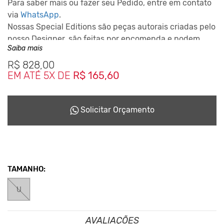
Para saber mais ou fazer seu Pedido, entre em contato
via
WhatsApp
.
Nossas Special Editions são peças autorais criadas pelo
nosso Designer, são feitas por encomenda e podem
Saiba mais
levar até 10 dias para ficarem prontas dependendo da
disponiblidade do nosso Studio de Criação.
R$
828,00
EM ATÉ 5X DE
R$ 165,60
Este Conceito da Marca nasceu desde o inicio em 2001,
reciclando tudo que podia para não haver sobras que
seriam jogadas no meio ambiente.
Solicitar Orçamento
TAMANHO:
U
AVALIAÇÕES