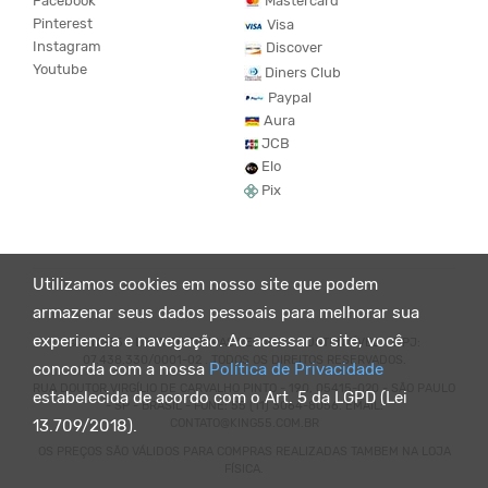
Facebook
Mastercard
Pinterest
Visa
Instagram
Discover
Youtube
Diners Club
Paypal
Aura
JCB
Elo
Pix
Utilizamos cookies em nosso site que podem
armazenar seus dados pessoais para melhorar sua
experiencia e navegação. Ao acessar o site, você
© KING55 - LOJA DE ROUPAS VEGANO E SUSTENTÁVEL. CNPJ:
07.438.330/0001-02 . TODOS OS DIREITOS RESERVADOS.
concorda com a nossa
Política de Privacidade
RUA DOUTOR VIRGÍLIO DE CARVALHO PINTO - 190, 05415-020 - SÃO PAULO
estabelecida de acordo com o Art. 5 da LGPD (Lei
- SP - BRASIL - FONE: 55 (11) 3064-8056. EMAIL:
CONTATO@KING55.COM.BR
13.709/2018).
OS PREÇOS SÃO VÁLIDOS PARA COMPRAS REALIZADAS TAMBEM NA LOJA
FÍSICA.