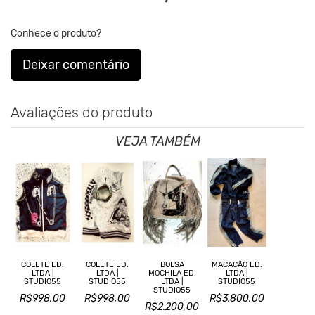
Conhece o produto?
Deixar comentário
Avaliações do produto
VEJA TAMBÉM
COLETE ED.
COLETE ED.
BOLSA
MACACÃO ED.
LTDA |
LTDA |
MOCHILA ED.
LTDA |
STUDIO55
STUDIO55
LTDA |
STUDIO55
STUDIO55
R$998,00
R$998,00
R$3.800,00
R$2.200,00