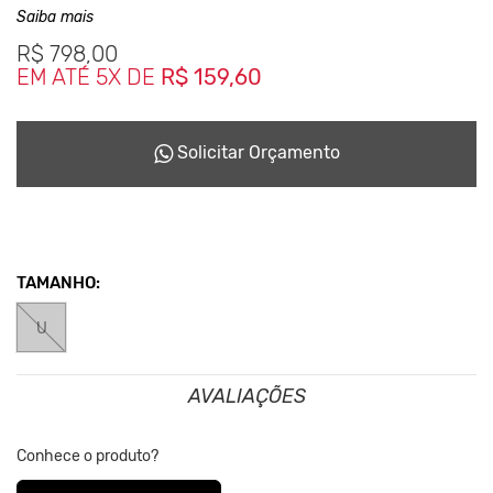
Saiba mais
levar até 10 dias para ficarem prontas dependendo da
disponiblidade do nosso Studio de Criação.
R$
798,00
EM ATÉ 5X DE
R$ 159,60
Este Conceito da Marca nasceu desde o inicio em 2001,
reciclando tudo que podia para não haver sobras que
seriam jogadas no meio ambiente.
Solicitar Orçamento
TAMANHO:
U
AVALIAÇÕES
Conhece o produto?