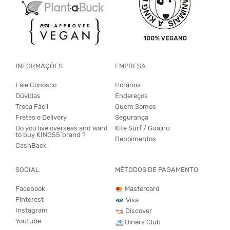
INFORMAÇÕES
EMPRESA
Fale Conosco
Horários
Dúvidas
Endereços
Troca Fácil
Quem Somos
Fretes e Delivery
Segurança
Do you live overseas and want
Kite Surf / Guajiru
to buy KING55´brand ?
Depoimentos
CashBack
SOCIAL
MÉTODOS DE PAGAMENTO
Facebook
Mastercard
Pinterest
Visa
Instagram
Discover
Youtube
Diners Club