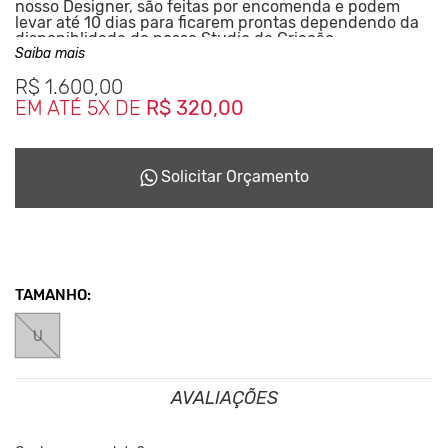
nosso Designer, são feitas por encomenda e podem
levar até 10 dias para ficarem prontas dependendo da
disponiblidade do nosso Studio de Criação.
Este Conceito da Marca nasceu desde o inicio em 2001,
Saiba mais
reciclando tudo que podia para não haver sobras que
R$
1.600,00
seriam jogadas no meio ambiente.
EM ATÉ 5X DE
R$ 320,00
Solicitar Orçamento
TAMANHO:
U
AVALIAÇÕES