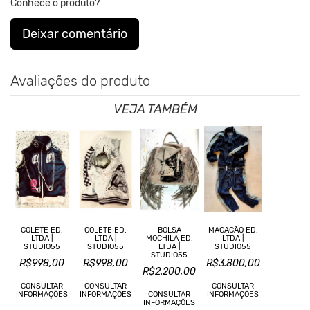
Conhece o produto?
Deixar comentário
Avaliações do produto
VEJA TAMBÉM
COLETE ED.
COLETE ED.
BOLSA
MACACÃO ED.
LTDA |
LTDA |
MOCHILA ED.
LTDA |
STUDIO55
STUDIO55
LTDA |
STUDIO55
STUDIO55
R$998,00
R$998,00
R$3.800,00
R$2.200,00
CONSULTAR
CONSULTAR
CONSULTAR
INFORMAÇÕES
INFORMAÇÕES
CONSULTAR
INFORMAÇÕES
INFORMAÇÕES