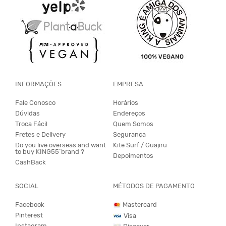
INFORMAÇÕES
EMPRESA
Fale Conosco
Horários
Dúvidas
Endereços
Troca Fácil
Quem Somos
Fretes e Delivery
Segurança
Do you live overseas and want
Kite Surf / Guajiru
to buy KING55´brand ?
Depoimentos
CashBack
SOCIAL
MÉTODOS DE PAGAMENTO
Facebook
Mastercard
Pinterest
Visa
Instagram