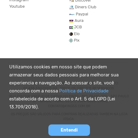
Discover
Youtube
Diners Club
Paypal
Aura
JCB
Elo
Pix
Utilizamos cookies em nosso site que podem
armazenar seus dados pessoais para melhorar sua
experiencia e navegação. Ao acessar o site, você
© KING55 - LOJA DE ROUPAS VEGANO E SUSTENTÁVEL. CNPJ:
07.438.330/0001-02 . TODOS OS DIREITOS RESERVADOS.
concorda com a nossa
Política de Privacidade
RUA DOUTOR VIRGÍLIO DE CARVALHO PINTO - 190, 05415-020 - SÃO PAULO
estabelecida de acordo com o Art. 5 da LGPD (Lei
- SP - BRASIL - FONE: 55 (11) 3064-8056. EMAIL:
CONTATO@KING55.COM.BR
13.709/2018).
OS PREÇOS SÃO VÁLIDOS PARA COMPRAS REALIZADAS TAMBEM NA LOJA
FÍSICA.
Entendi
Powered by