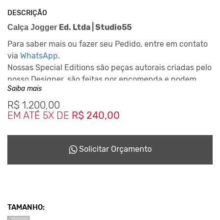
DESCRIÇÃO
Ed. Ltda | Studio55
Calça Jogger
Para saber mais ou fazer seu Pedido, entre em contato
via
WhatsApp
.
Nossas Special Editions são peças autorais criadas pelo
nosso Designer, são feitas por encomenda e podem
Saiba mais
levar até 10 dias para ficarem prontas dependendo da
disponiblidade do nosso Studio de Criação.
R$
1.200,00
EM ATÉ 5X DE
R$ 240,00
Este Conceito da Marca nasceu desde o inicio em 2001,
reciclando tudo que podia para não haver sobras que
seriam jogadas no meio ambiente.
Solicitar Orçamento
TAMANHO: