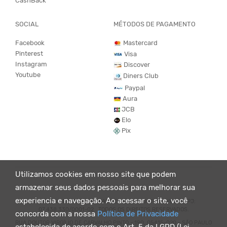
CashBack
SOCIAL
MÉTODOS DE PAGAMENTO
Facebook
Mastercard
Pinterest
Visa
Instagram
Discover
Youtube
Diners Club
Paypal
Aura
JCB
Elo
Pix
Utilizamos cookies em nosso site que podem
armazenar seus dados pessoais para melhorar sua
experiencia e navegação. Ao acessar o site, você
© KING55 - LOJA DE ROUPAS VEGANO E SUSTENTÁVEL. CNPJ:
07.438.330/0001-02 . TODOS OS DIREITOS RESERVADOS.
concorda com a nossa
Política de Privacidade
RUA DOUTOR VIRGÍLIO DE CARVALHO PINTO - 190, 05415-020 - SÃO PAULO