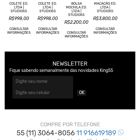
COLETE ED.
COLETE ED.
BOLSA
MACACÃO ED.
LTDA |
LTDA |
MOCHILA ED.
LTDA |
STUDIO55
STUDIO55
LTDA |
STUDIO55
STUDIO55
R$998,00
R$998,00
R$3.800,00
R$2.200,00
CONSULTAR
CONSULTAR
CONSULTAR
INFORMAÇÕES
INFORMAÇÕES
CONSULTAR
INFORMAÇÕES
INFORMAÇÕES
NEWSLETTER
Fique sabendo semanalmente das novidades King55
OK
COMPRE POR TELEFONE
55 (11) 3064-8056
11 916619189