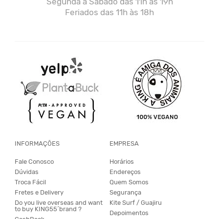
Segunda a Sábado das 11h às 19h
Feriados das 11h às 18h
INFORMAÇÕES
EMPRESA
Fale Conosco
Horários
Dúvidas
Endereços
Troca Fácil
Quem Somos
Fretes e Delivery
Segurança
Do you live overseas and want
Kite Surf / Guajiru
to buy KING55´brand ?
Depoimentos