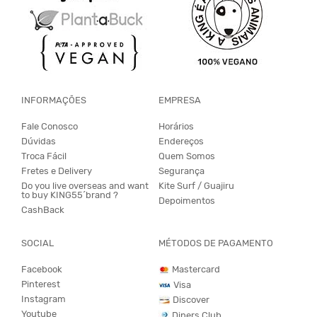
INFORMAÇÕES
EMPRESA
Fale Conosco
Horários
Dúvidas
Endereços
Troca Fácil
Quem Somos
Fretes e Delivery
Segurança
Do you live overseas and want
Kite Surf / Guajiru
to buy KING55´brand ?
Depoimentos
CashBack
SOCIAL
MÉTODOS DE PAGAMENTO
Facebook
Mastercard
Pinterest
Visa
Instagram
Discover
Youtube
Diners Club