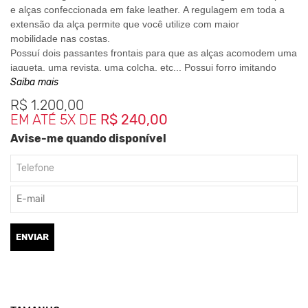
e
alças
confeccionada em fake leather. A regulagem em toda a
extensão da alça permite que você utilize com maior
mobilidade nas costas.
Possuí dois passantes frontais para que as alças acomodem uma
jaqueta, uma revista, uma colcha, etc... Possui forro imitando
Saiba mais
uma
Camurça
, com bolso interno.
R$
1.200,00
É uma mochila prática com um lindo design, permite que você
EM ATÉ 5X DE
R$ 240,00
possa levar seus pertences para o dia todo, com conforto e
estilo.
Avise-me quando disponível
Dimensões:
Altura- 45cm (Dobrada) | 58cm (Aberta)
Largura- 50cm
ENVIAR
Fundo- 16cm
Clique aqui
Para saber mais sobre os cuidados com seu
acessório.