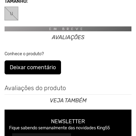
TAMANHO:
Nos Produtos da King55 não se utilizam nenhum material
de
U
origem animal. Além disso, sustentabilidade é algo que
está no
DNA da marca desde sua fundação.
AVALIAÇÕES
Conhece o produto?
Deixar comentário
Avaliações do produto
VEJA TAMBÉM
NEWSLETTER
Fique sabendo semanalmente das novidades King55