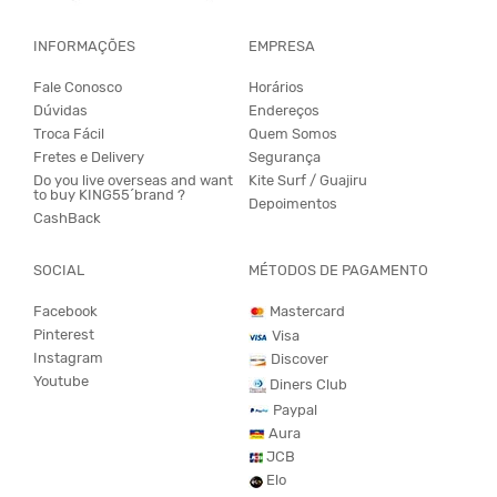
INFORMAÇÕES
EMPRESA
Fale Conosco
Horários
Dúvidas
Endereços
Troca Fácil
Quem Somos
Fretes e Delivery
Segurança
Do you live overseas and want
Kite Surf / Guajiru
to buy KING55´brand ?
Depoimentos
CashBack
SOCIAL
MÉTODOS DE PAGAMENTO
Facebook
Mastercard
Pinterest
Visa
Instagram
Discover
Youtube
Diners Club
Paypal
Aura
JCB
Elo