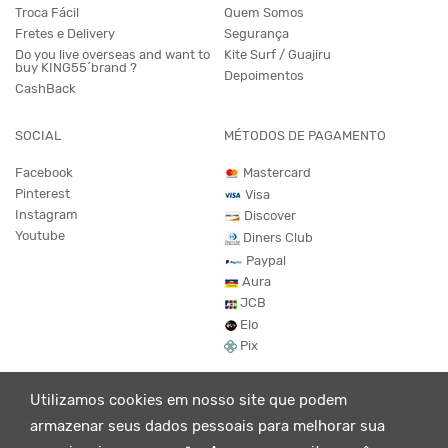
Troca Fácil
Quem Somos
Fretes e Delivery
Segurança
Do you live overseas and want to
Kite Surf / Guajiru
buy KING55´brand ?
Depoimentos
CashBack
SOCIAL
MÉTODOS DE PAGAMENTO
Facebook
Mastercard
Pinterest
Visa
Instagram
Discover
Youtube
Diners Club
Paypal
Aura
JCB
Elo
Pix
Utilizamos cookies em nosso site que podem
armazenar seus dados pessoais para melhorar sua