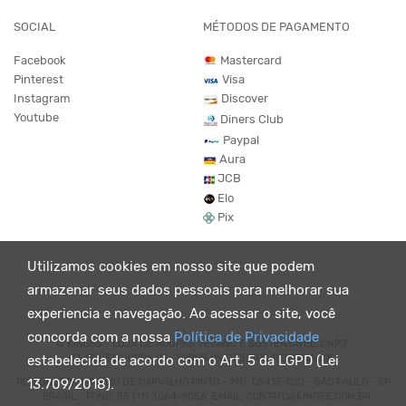
SOCIAL
MÉTODOS DE PAGAMENTO
Facebook
Mastercard
Pinterest
Visa
Instagram
Discover
Youtube
Diners Club
Paypal
Aura
JCB
Elo
Pix
Utilizamos cookies em nosso site que podem
armazenar seus dados pessoais para melhorar sua
experiencia e navegação. Ao acessar o site, você
concorda com a nossa
Política de Privacidade
© KING55 - LOJA DE ROUPAS VEGANO E SUSTENTÁVEL. CNPJ:
07.438.330/0001-02 . TODOS OS DIREITOS RESERVADOS.
estabelecida de acordo com o Art. 5 da LGPD (Lei
RUA DOUTOR VIRGÍLIO DE CARVALHO PINTO - 190, 05415-020 - SÃO PAULO - SP
13.709/2018).
- BRASIL - FONE: 55 (11) 3064-8056. EMAIL: CONTATO@KING55.COM.BR