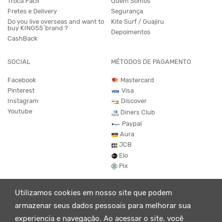
Troca Fácil
Quem Somos
Fretes e Delivery
Segurança
Do you live overseas and want to
Kite Surf / Guajiru
buy KING55´brand ?
Depoimentos
CashBack
SOCIAL
MÉTODOS DE PAGAMENTO
Facebook
Mastercard
Pinterest
Visa
Instagram
Discover
Youtube
Diners Club
Paypal
Aura
JCB
Elo
Pix
Utilizamos cookies em nosso site que podem
armazenar seus dados pessoais para melhorar sua
experiencia e navegação. Ao acessar o site, você