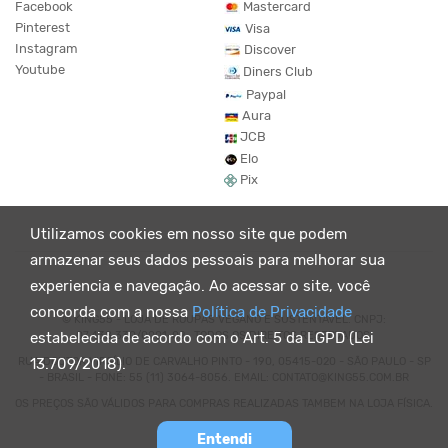
Facebook
Mastercard
Pinterest
Visa
Instagram
Discover
Youtube
Diners Club
Paypal
Aura
JCB
Elo
Pix
Utilizamos cookies em nosso site que podem
armazenar seus dados pessoais para melhorar sua
experiencia e navegação. Ao acessar o site, você
concorda com a nossa
Política de Privacidade
© KING55 - LOJA DE ROUPAS VEGANO E SUSTENTÁVEL. CNPJ:
07.438.330/0001-02 . TODOS OS DIREITOS RESERVADOS.
estabelecida de acordo com o Art. 5 da LGPD (Lei
RUA DOUTOR VIRGÍLIO DE CARVALHO PINTO - 190, 05415-020 - SÃO PAULO - SP
13.709/2018).
- BRASIL - FONE: 55 (11) 3064-8056. EMAIL: CONTATO@KING55.COM.BR
OS PREÇOS SÃO VÁLIDOS PARA COMPRAS REALIZADAS TAMBEM NA LOJA FÍSICA.
Entendi
Powered by