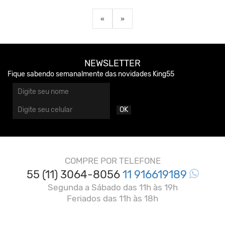
«
»
NEWSLETTER
Fique sabendo semanalmente das novidades King55
OK
COMPRE POR TELEFONE
55 (11) 3064-8056
11 916619189
Segunda a Sábado das 11h às 19h
Feriados das 11h às 18h