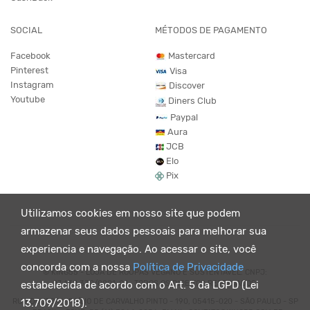
SOCIAL
MÉTODOS DE PAGAMENTO
Facebook
Mastercard
Pinterest
Visa
Instagram
Discover
Youtube
Diners Club
Paypal
Aura
JCB
Elo
Pix
Utilizamos cookies em nosso site que podem
armazenar seus dados pessoais para melhorar sua
experiencia e navegação. Ao acessar o site, você
concorda com a nossa
Política de Privacidade
© KING55 - LOJA DE ROUPAS VEGANO E SUSTENTÁVEL. CNPJ:
07.438.330/0001-02 . TODOS OS DIREITOS RESERVADOS.
estabelecida de acordo com o Art. 5 da LGPD (Lei
RUA DOUTOR VIRGÍLIO DE CARVALHO PINTO - 190, 05415-020 - SÃO PAULO - SP
13.709/2018).