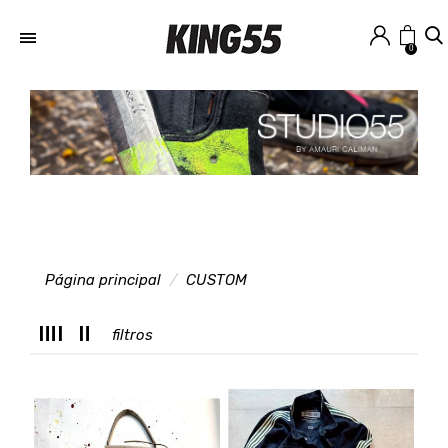
0
Página principal
CUSTOM
T
filtros
C