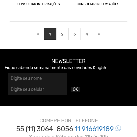
CONSULTAR INFORMAÇÕES
CONSULTAR INFORMAÇÕES
«
1
2
3
4
»
NEWSLETTER
Fique sabendo semanalmente das novidades King55
OK
COMPRE POR TELEFONE
55 (11) 3064-8056
11 916619189
Segunda a Sábado das 11h às 19h