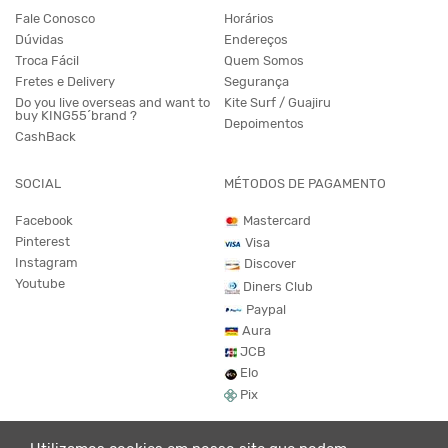
Fale Conosco
Horários
Dúvidas
Endereços
Troca Fácil
Quem Somos
Fretes e Delivery
Segurança
Do you live overseas and want to
Kite Surf / Guajiru
buy KING55´brand ?
Depoimentos
CashBack
SOCIAL
MÉTODOS DE PAGAMENTO
Facebook
Mastercard
Pinterest
Visa
Instagram
Discover
Youtube
Diners Club
Paypal
Aura
JCB
Elo
Pix