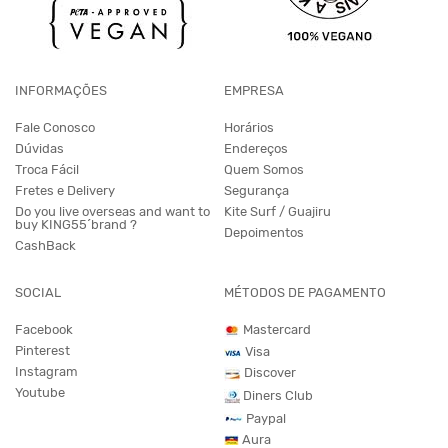
INFORMAÇÕES
EMPRESA
Fale Conosco
Horários
Dúvidas
Endereços
Troca Fácil
Quem Somos
Fretes e Delivery
Segurança
Do you live overseas and want to
Kite Surf / Guajiru
buy KING55´brand ?
Depoimentos
CashBack
SOCIAL
MÉTODOS DE PAGAMENTO
Facebook
Mastercard
Pinterest
Visa
Instagram
Discover
Youtube
Diners Club
Paypal
Aura