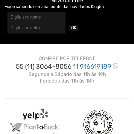
NEWSLETTER
Fique sabendo semanalmente das novidades King55
OK
COMPRE POR TELEFONE
55 (11) 3064-8056
11 916619189
Segunda a Sábado das 11h às 19h
Feriados das 11h às 18h