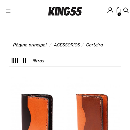
0
Página principal
ACESSÓRIOS
Carteira
T
filtros
C
L