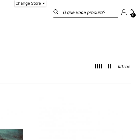
Change Store
0
filtros
M
T