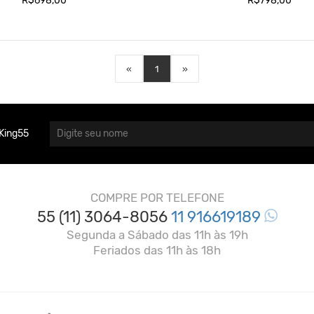
R$698,00
R$798,00
«
1
»
King55
COMPRE POR TELEFONE
55 (11) 3064-8056
11 916619189
Segunda a Sábado das 11h às 19h
Feriados das 11h às 18h