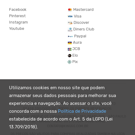
Facebook
Mastercard
Pinterest
Visa
Instagram
Discover
Youtube
Diners Club
Paypal
Aura
JCB
Elo
Pix
Utilizamos cookies em nosso site que podem
armazenar seus dados pessoais para melhorar sua
experiencia e navegação. Ao acessar o site, você
© KING55 - LOJA DE ROUPAS VEGANO E SUSTENTÁVEL. CNPJ:
07.438.330/0001-02 . TODOS OS DIREITOS RESERVADOS.
concorda com a nossa
Política de Privacidade
RUA DOUTOR VIRGÍLIO DE CARVALHO PINTO - 190, 05415-020 - SÃO PAULO
estabelecida de acordo com o Art. 5 da LGPD (Lei
- SP - BRASIL - FONE: 55 (11) 3064-8056. EMAIL:
CONTATO@KING55.COM.BR
13.709/2018).
OS PREÇOS SÃO VÁLIDOS PARA COMPRAS REALIZADAS TAMBEM NA LOJA