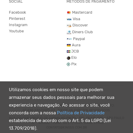
SOCIAL
MÉTODOS DE PAGAMENTO
Facebook
Mastercard
Pinterest
Visa
Instagram
Discover
Youtube
Diners Club
Paypal
Aura
JCB
Elo
Pix
Utilizamos cookies em nosso site que podem
armazenar seus dados pessoais para melhorar sua
experiencia e navegação. Ao acessar o site, você
© KING55 - LOJA DE ROUPAS VEGANO E SUSTENTÁVEL. CNPJ:
07.438.330/0001-02 . TODOS OS DIREITOS RESERVADOS.
concorda com a nossa
Política de Privacidade
RUA DOUTOR VIRGÍLIO DE CARVALHO PINTO - 190, 05415-020 - SÃO PAULO
estabelecida de acordo com o Art. 5 da LGPD (Lei
- SP - BRASIL - FONE: 55 (11) 3064-8056. EMAIL:
CONTATO@KING55.COM.BR
13.709/2018).