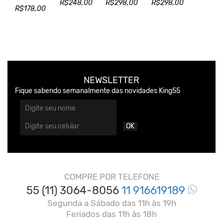
R$248,00
R$298,00
R$298,00
R$178,00
NEWSLETTER
Fique sabendo semanalmente das novidades King55
OK
COMPRE POR TELEFONE
55 (11) 3064-8056
11 916619189
Segunda a Sábado das 11h às 19h
Feriados das 11h às 18h