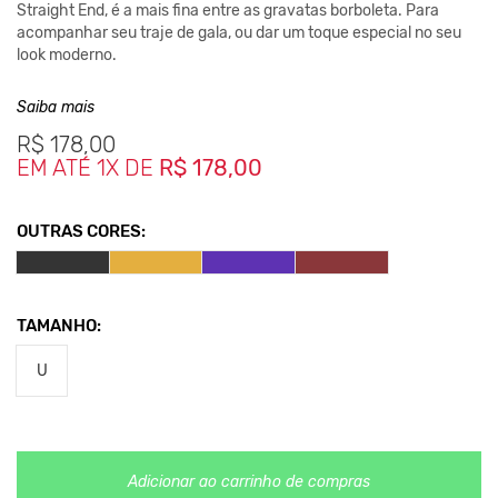
Straight End,
é a mais fina entre as gravatas borboleta. Para
acompanhar seu traje de gala, ou dar um toque especial no seu
look moderno.
Saiba mais
Medidas
: Largura
12cm, C
omprimento 4,5
cm
R$
178,00
EM ATÉ 1X DE
R$ 178,00
Nos Produtos da King55 não se utilizam nenhum material
de
origem animal. Além disso, sustentabilidade é algo que
está no
OUTRAS CORES:
DNA da marca desde sua fundação.
TAMANHO:
U
Adicionar ao carrinho de compras